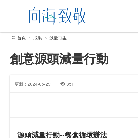
跳
到
主
要
內
:::
首頁
成果
減量再生
容
區
創意源頭減量行動
塊
更新：2024-05-29
3511
源頭減量行動--餐盒循環辦法