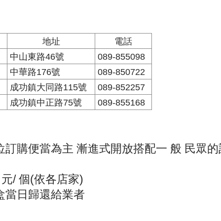
地址
電話
中山東路46號
089-855098
中華路176號
089-850722
成功鎮大同路
115
號
089-852257
成功鎮中正路
75
號
089-855168
位訂購便當為主 漸進式開放搭配一 般 民眾
元/ 個(依各店家)
餐盒當日歸還給業者