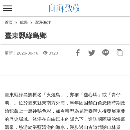
跳
到
主
首頁
成果
潔淨海洋
要
內
臺東縣綠島鄉
容
區
塊
更新：2026-06-16
3120
臺東縣綠島鄉原名「火燒島」，亦稱「雞心嶼」或「青仔
嶼」。位於臺東縣東南方外海，早年因囚禁白色恐怖時期政
治犯蒙上一層神秘色彩，如今轉型為見證臺灣人權發展重要
的歷史場域。沐浴在自由民主的陽光下，造訪國際級的海底
溫泉，悠游於湛藍清澈的海水，漫步過山古道體驗山林景