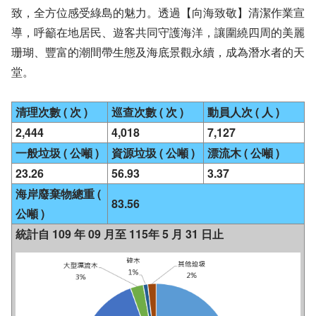
致，全方位感受綠島的魅力。透過【向海致敬】清潔作業宣
導，呼籲在地居民、遊客共同守護海洋，讓圍繞四周的美麗
珊瑚、豐富的潮間帶生態及海底景觀永續，成為潛水者的天
堂。
清理次數 ( 次 )
巡查次數 ( 次 )
動員人次 ( 人 )
2,444
4,018
7,127
一般垃圾 ( 公噸 )
資源垃圾 ( 公噸 )
漂流木 ( 公噸 )
23.26
56.93
3.37
海岸廢棄物總重 (
83.56
公噸 )
統計自 109 年 09 月至 115年 5 月 31 日止