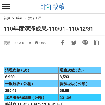
跳
到
主
首頁
成果
潔淨海洋
要
內
110年度潔淨成果-110/01~110/12/31
容
區
塊
更新：2023-01-19
2527
清理次數 ( 次 )
巡查次數 ( 次 )
6,920
8,593
一般垃圾 ( 公噸 )
資源垃圾 ( 公噸 )
295.43
36.68
海岸廢棄物總重 ( 公噸 )
331.96
統計自 110年 01 月至 12 月 31 日止