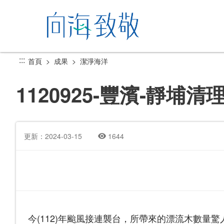
跳
到
主
要
內
:::
首頁
成果
潔淨海洋
容
區
1120925-豐濱-靜埔
塊
更新：2024-03-15
1644
今(112)年颱風接連襲台，所帶來的漂流木數