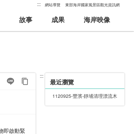
:::
網站導覽
東部海岸國家風景區觀光資訊網
故事
成果
海岸映像
:::
最近瀏覽
1120925-豐濱-靜埔清理漂流木
物即啟動緊