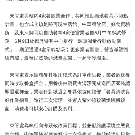
東管處與轄內4家餐飲業合作，共同推動循環餐具示範點
計畫，包含成功鎮足跡再現生活館、中華餐飲店、好食實驗
所，及東河鄉阿娥自助餐等4家便當業者自5月中旬起試營
運，6月9日於都歷遊客中心舉行「源頭減量行動啟動儀
式」，期望透過4處示範點吸引更多業者響應，營造減塑循
環市場，激發民眾源頭減量意識，一起守護環境。
東管處表示循環餐具租用模式為訂單產生後，業者於送餐
同時收取餐盒押金，用餐後由消費者清潔完成送回店家確認
即退還押金，業者針對繳還之餐具依據衛福部「餐具清洗良
好作業指引」進行二次清潔，並置入紫外線殺菌烘碗機殺
菌，消費者可以安心訂購及食用。
東管處為執行向海致敬政策目標，並兼顧維護環境生態資
源永續，由示範店家展示減少一次性產品，從源頭達到垃圾