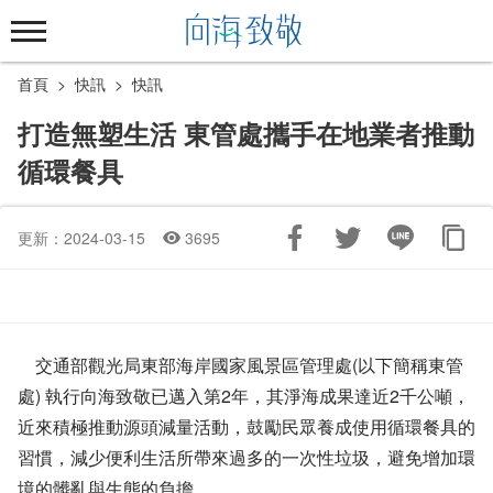
跳
到
主
首頁
快訊
快訊
要
內
打造無塑生活 東管處攜手在地業者推動
容
循環餐具
區
塊
更新：2024-03-15
3695
交通部觀光局東部海岸國家風景區管理處(以下簡稱東管
處) 執行向海致敬已邁入第2年，其淨海成果達近2千公噸，
近來積極推動源頭減量活動，鼓勵民眾養成使用循環餐具的
習慣，減少便利生活所帶來過多的一次性垃圾，避免增加環
境的髒亂與生態的負擔。