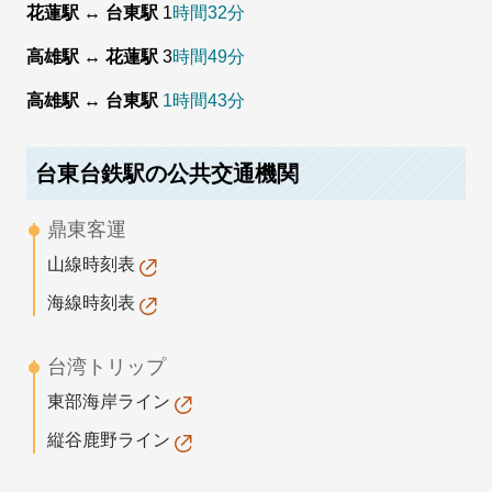
花蓮駅 ↔ 台東駅
1
時間32分
高雄駅 ↔ 花蓮駅
3
時間49分
高雄駅 ↔ 台東駅
1時間43分
台東台鉄駅の公共交通機関
鼎東客運
山線時刻表
海線時刻表
台湾トリップ
東部海岸ライン
縦谷鹿野ライン