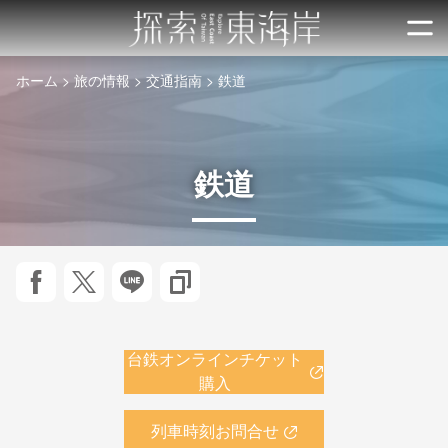
跳
到
開
主
ホーム
旅の情報
交通指南
鉄道
要
內
容
區
鉄道
塊
Facebookで共有
Twitterで！
友達にLINE
URLをコピーします
台鉄オンラインチケット
購入
列車時刻お問合せ