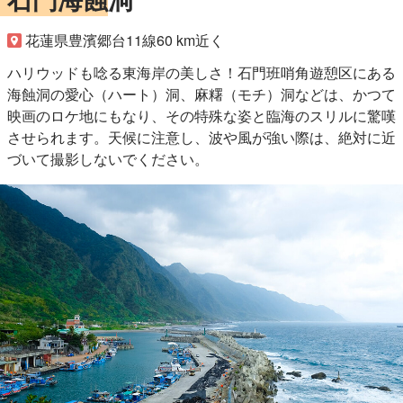
花蓮県豊濱郷台11線60 km近く
ハリウッドも唸る東海岸の美しさ！石門班哨角遊憩区にある
海蝕洞の愛心（ハート）洞、麻糬（モチ）洞などは、かつて
映画のロケ地にもなり、その特殊な姿と臨海のスリルに驚嘆
させられます。天候に注意し、波や風が強い際は、絶対に近
づいて撮影しないでください。