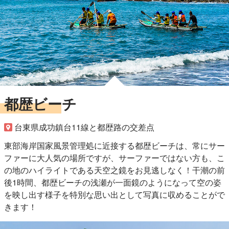
都歴ビーチ
台東県成功鎮台11線と都歴路の交差点
東部海岸国家風景管理処に近接する都歴ビーチは、常にサー
ファーに大人気の場所ですが、サーファーではない方も、こ
の地のハイライトである天空之鏡をお見逃しなく！干潮の前
後1時間、都歴ビーチの浅瀬が一面鏡のようになって空の姿
を映し出す様子を特別な思い出として写真に収めることがで
きます！