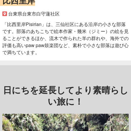
比西里岸
台東県台東市白守蓮社区
「比西里岸Pisirian」は、三仙社区にある沿岸の小さな部落
です。部落のあちこちで絵本作家・幾米（ジミー）の絵を見
ることができるほか、流木で作られた羊の群れや、海外での
評価も高いpaw paw鼓楽団など、素朴で小さな部落は遊び心
で満ちています。
日にちを延長してより素晴らし
い旅に！