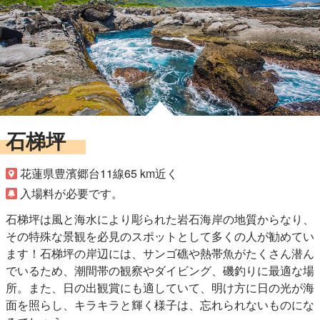
石梯坪
花蓮県豊濱郷台11線65 km近く
入場料が必要です。
石梯坪は風と海水により彫られた岩石海岸の地質からなり、
その特殊な景観を必見のスポットとして多くの人が勧めてい
ます！石梯坪の岸辺には、サンゴ礁や熱帯魚がたくさん潜ん
でいるため、潮間帯の観察やダイビング、磯釣りに最適な場
所。また、日の出観賞にも適していて、明け方に日の光が海
面を照らし、キラキラと輝く様子は、忘れられないものにな