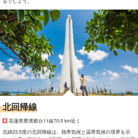
るでしょう。
北回帰線
花蓮県豊濱郷台11線70.5 km近く
北緯23.5度の北回帰線は、熱帯気候と温帯気候の境界を示