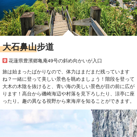
大石鼻山步道
花蓮県豊濱郷亀庵49号の斜め向かいが入口
旅は始まったばかりなので、体力はまだまだ残っています
ね？一緒に登って美しい景色を眺めましょう！階段を登って
大木の木陰を抜けると、青い海の美しい景色が目の前に広が
ります！高台から磯崎海辺や村落を見下ろしたり、涼亭に座
ったり。趣の異なる視野から東海岸を知ることができます。