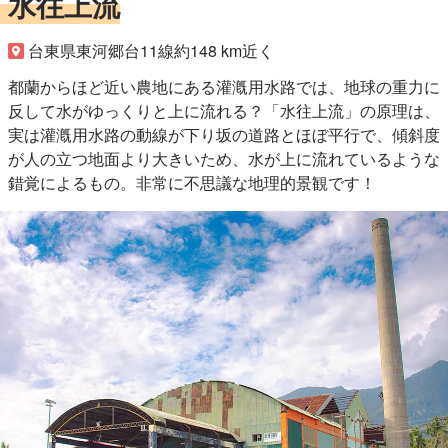
水往上流
台東県東河郷台11線約148 km近く
都蘭からほど近い農地にある灌漑用水路では、地球の重力に
反して水がゆっくりと上に流れる？「水往上流」の原理は、
実は灌漑用水路の動線が下り坂の道路とほぼ平行で、傾斜度
が人の立つ地面より大きいため、水が上に流れているような
錯覚によるもの。非常に不思議な地理的景観です！