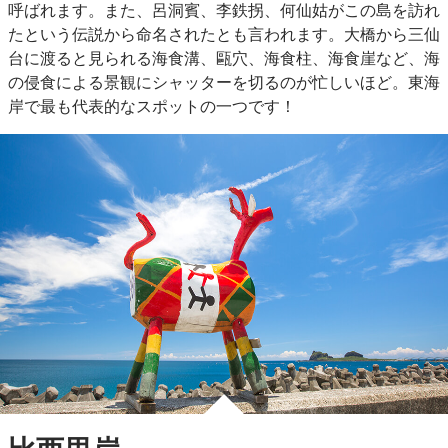
呼ばれます。また、呂洞賓、李鉄拐、何仙姑がこの島を訪れ
たという伝説から命名されたとも言われます。大橋から三仙
台に渡ると見られる海食溝、甌穴、海食柱、海食崖など、海
の侵食による景観にシャッターを切るのが忙しいほど。東海
岸で最も代表的なスポットの一つです！