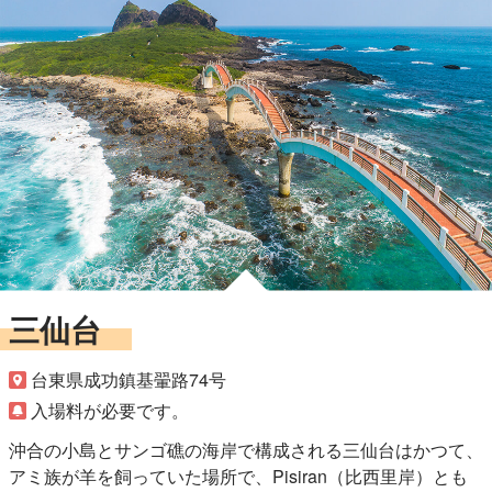
三仙台
台東県成功鎮基翬路74号
入場料が必要です。
沖合の小島とサンゴ礁の海岸で構成される三仙台はかつて、
アミ族が羊を飼っていた場所で、Pisiran（比西里岸）とも