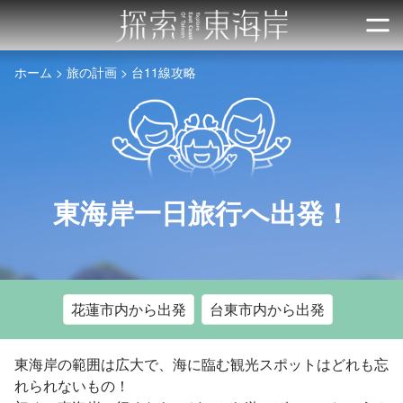
跳
到
開
主
ホーム
旅の計画
台11線攻略
要
內
容
區
塊
東海岸一日旅行へ出発！
花蓮市内から出発
台東市内から出発
東海岸の範囲は広大で、海に臨む観光スポットはどれも忘
れられないもの！