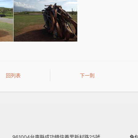
回列表
下一則
961004台東縣成功鎮信義里新村路25號
免