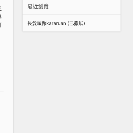
最近瀏覽
史
路
長髮頭像kararuan (已撤展)
可