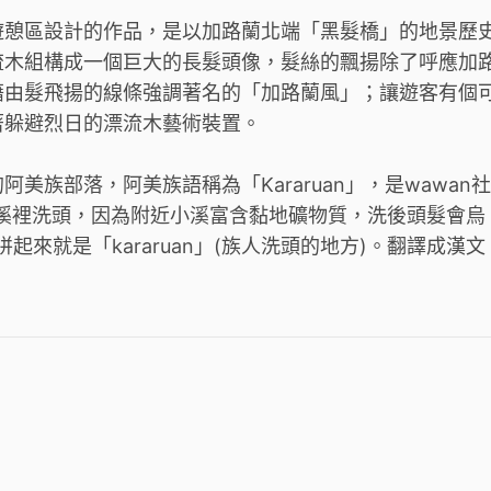
遊憩區設計的作品，是以加路蘭北端「黑髮橋」的地景歷
流木組構成一個巨大的長髮頭像，髮絲的飄揚除了呼應加
藉由髮飛揚的線條強調著名的「加路蘭風」；讓遊客有個
著躲避烈日的漂流木藝術裝置。
族部落，阿美族語稱為「Kararuan」，是wawan社
的溪裡洗頭，因為附近小溪富含黏地礦物質，洗後頭髮會烏
，拼起來就是「kararuan」(族人洗頭的地方)。翻譯成漢文