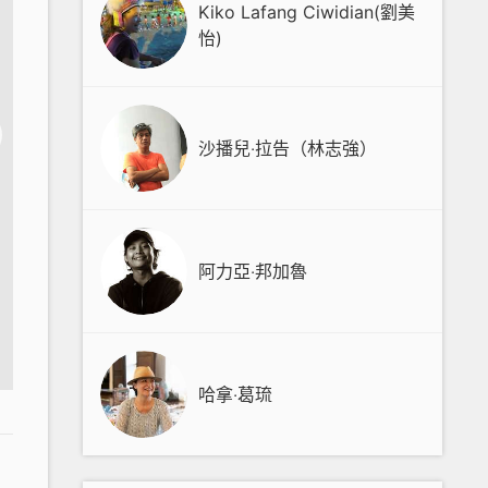
Kiko Lafang Ciwidian(劉美
怡)
沙播兒‧拉告（林志強）
阿力亞‧邦加魯
哈拿‧葛琉