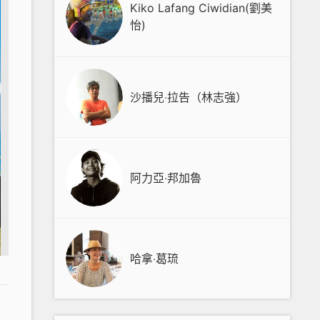
Kiko Lafang Ciwidian(劉美
怡)
沙播兒‧拉告（林志強）
阿力亞‧邦加魯
哈拿‧葛琉