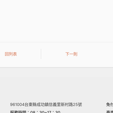
回列表
下一則
961004台東縣成功鎮信義里新村路25號
免
服務時間
：08：30~17：30
臺