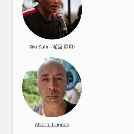
Siki‧Sufin (希巨‧蘇飛)
Alvaro Trugeda