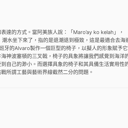
方式。當阿美族人說：「Maro’ay ko kelah」，
指退潮；潮水坐下來了，指的是退潮退到極致，這是最適合去海
班牙的Alvaro製作一個巨型的椅子，以擬人的形象賦予它
方海神波塞頓的三叉戟，椅子的具象將讓我們感覺到海洋
受到自己的渺小。而選擇具象的椅子和其具備生活實用性
挑戰所謂工藝與藝術界線截然二分的問題。