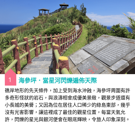
1
海參坪．當星河閃爍遍佈天際
礁岸地形的先天條件，加上受到海水沖蝕，海參坪周圍有許
多奇形怪狀的岩石，與浪濤相會成優美景緻，觀景步道還有
小長城的美譽；又因為位在居住人口稀少的綠島東部，幾乎
沒有光害影響，讓這裡成了最佳的觀星位置，每當天氣允
許，閃爍的星光與銀河便會在眼底輝映，令旅人印象深刻。