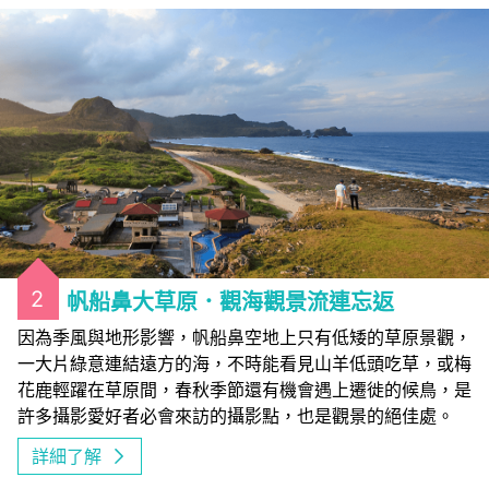
2
帆船鼻大草原．觀海觀景流連忘返
因為季風與地形影響，帆船鼻空地上只有低矮的草原景觀，
一大片綠意連結遠方的海，不時能看見山羊低頭吃草，或梅
花鹿輕躍在草原間，春秋季節還有機會遇上遷徙的候鳥，是
許多攝影愛好者必會來訪的攝影點，也是觀景的絕佳處。
詳細了解