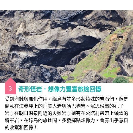
3
奇形怪岩．想像力豐富旅途回憶
受到海蝕與風化作用，綠島有許多形狀特殊的岩石們，像是
倒臥在海參坪上的睡美人岩與哈巴狗岩、沉思瑣事的孔子
岩；在朝日溫泉附近的火雞岩；還有在公館村邊帶上頭盔的
將軍岩，在綠島的旅途間，多發揮點想像力，會有出乎意料
的收獲和回憶！