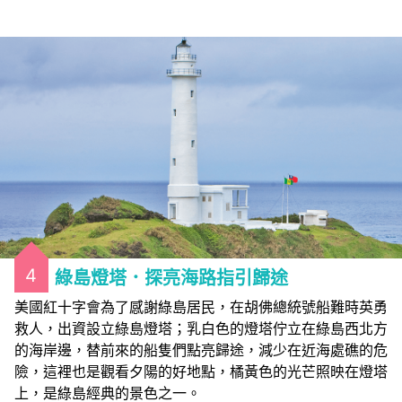
4
綠島燈塔．探亮海路指引歸途
美國紅十字會為了感謝綠島居民，在胡佛總統號船難時英勇
救人，出資設立綠島燈塔；乳白色的燈塔佇立在綠島西北方
的海岸邊，替前來的船隻們點亮歸途，減少在近海處礁的危
險，這裡也是觀看夕陽的好地點，橘黃色的光芒照映在燈塔
上，是綠島經典的景色之一。