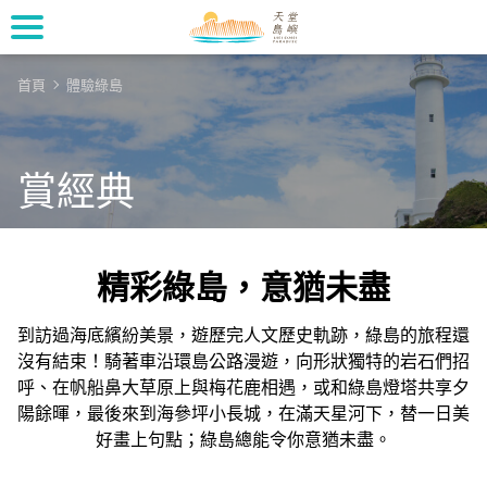
首頁
體驗綠島
賞經典
精彩綠島，意猶未盡
到訪過海底繽紛美景，遊歷完人文歷史軌跡，綠島的旅程還
沒有結束！騎著車沿環島公路漫遊，向形狀獨特的岩石們招
呼、在帆船鼻大草原上與梅花鹿相遇，或和綠島燈塔共享夕
陽餘暉，最後來到海參坪小長城，在滿天星河下，替一日美
好畫上句點；綠島總能令你意猶未盡。