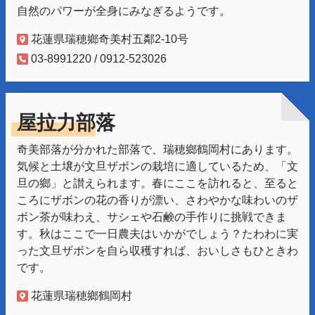
自然のパワーが全身にみなぎるようです。
花蓮県瑞穂鄉奇美村五鄰2-10号
03-8991220 / 0912-523026
屋拉力部落
奇美部落が分かれた部落で、瑞穂鄉鶴岡村にあります。
気候と土壌が文旦ザボンの栽培に適しているため、「文
旦の鄉」と讃えられます。春にここを訪れると、至ると
ころにザボンの花の香りが漂い、さわやかな味わいのザ
ボン茶が味わえ、サシェや石鹸の手作りに挑戦できま
す。秋はここで一日農夫はいかがでしょう？たわわに実
った文旦ザボンを自ら収穫すれば、おいしさもひときわ
です。
花蓮県瑞穂鄉鶴岡村