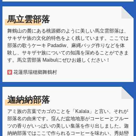
馬立雲部落
舞鶴山の麓にある桃源郷のように美しい馬立雲部落は、
サキザヤ族の文化的特色をよく残しています。ここでは
部落の歌うケーキ Padadiw、麻縄バッグ作りなどを体
験し、サキザヤ族についての知識を深めることができま
す。馬立雲部落 Maibulにぜひお越しください！
花蓮県瑞穂鄉舞鶴村
迦納納部落
アミ族の言葉でカゴのことを「Kalala」と言い、それが
部落名の由来です。窪んだ盆地地形がコーヒーとフルー
ツの香りがいっぱいの美しい集落を作り出しました。迦
納納部落ではここで作られるコーヒーを味わい、秀姑巒