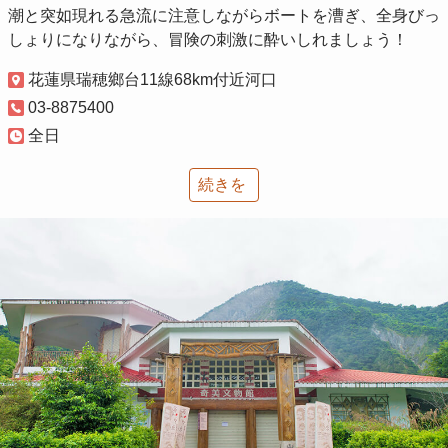
潮と突如現れる急流に注意しながらボートを漕ぎ、全身びっ
しょりになりながら、冒険の刺激に酔いしれましょう！
花蓮県瑞穂鄉台11線68km付近河口
03-8875400
全日
続きを