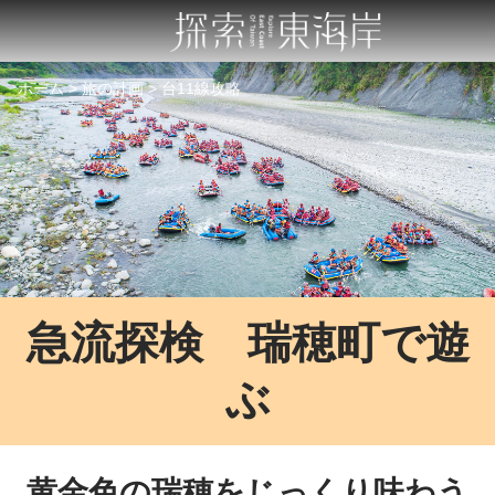
跳
到
主
要
ホーム
旅の計画
台11線攻略
內
容
區
塊
急流探検 瑞穂町で遊
ぶ
黄金色の瑞穂をじっくり味わう