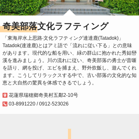
奇美部落文化ラフティング
「東海岸水上思路‧文化ラフティング達達鹿(Tatadok)」
Tatadok(達達鹿)とはアミ語で「流れに従い下る」との意味
があります。現代的な船を用い、緑の群山に抱かれた秀姑巒
溪を進みましょう。川の流れに従い、奇美部落の勇士が昔噺
を語り、網を投げ、エビを捕まえ、野外炊飯し、遊んでくれ
ます。こうしてリラックスする中で、古い部落の文化的な知
恵と大自然の驚異を体感できるでしょう。
花蓮県瑞穂鄉奇美村五鄰2-10号
03-8991220 / 0912-523026