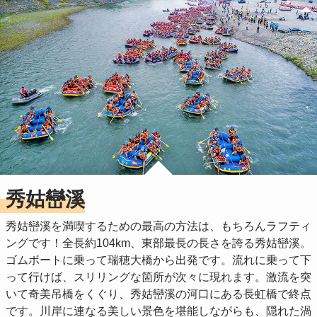
秀姑巒溪
秀姑巒溪を満喫するための最高の方法は、もちろんラフティ
ングです！全長約104km、東部最長の長さを誇る秀姑巒溪。
ゴムボートに乗って瑞穂大橋から出発です。流れに乗って下
って行けば、スリリングな箇所が次々に現れます。激流を突
いて奇美吊橋をくぐり、秀姑巒溪の河口にある長虹橋で終点
です。川岸に連なる美しい景色を堪能しながらも、隠れた渦