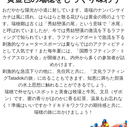
おだやかな陽光が小道に射しています。道端のナンバンサイ
カチは風に揺れ、はらはらと散る花びらは黄金の雨のようで
す。瑞穂鄉は古くは「秀姑巒溪の尾」という意味で「水尾」
と呼ばれていましたが、今では秀姑巒溪の激流を下るラフテ
ィングで知られています。ラフティングボートで急流を下る
刺激的なウォータースポーツは夏ならではのアクティビティ
として人気です！また每年夏には、「国際ラフティング・ト
ライアスロン大会」が開催され、内外から多くの参加者が詰
めかけます。
刺激的な急流下りの他に、先住民と共に、「文化ラフティン
グTatadokの旅」に出ることもできます。知恵に満ちた部落
の水上思想に触れることができるでしょう。
瑞穂で外せないスポットと美食は牧場と牛乳、文旦（ザボ
ン）です。蜜の香りがほのかに香る紅茶、温泉もお忘れな
く！準備はいいですか？ドキドキワクワクの期待感と共に、
瑞穂の旅に出かけましょう！