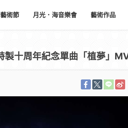
於藝術節
月光．海音樂會
藝術作品
特製十周年紀念單曲「植夢」M