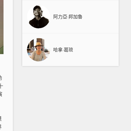
阿力亞‧邦加魯
哈拿‧葛琉
動
十
演
、
、
慧
界