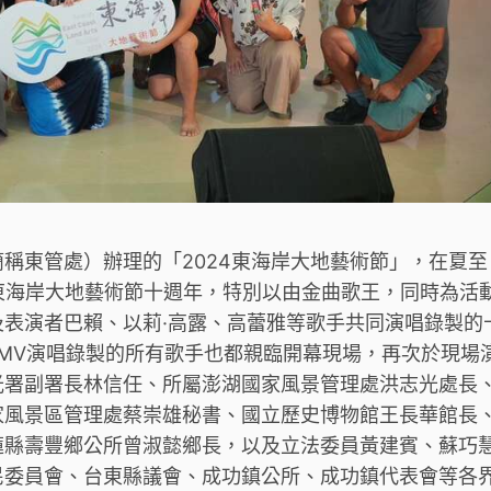
稱東管處）辦理的「2024東海岸大地藝術節」，在夏至
年東海岸大地藝術節十週年，特別以由金曲歌王，同時為活
表演者巴賴、以莉·高露、高蕾雅等歌手共同演唱錄製的
MV演唱錄製的所有歌手也都親臨開幕現場，再次於現場
光署副署長林信任、所屬澎湖國家風景管理處洪志光處長
家風景區管理處蔡崇雄秘書、國立歷史博物館王長華館長
蓮縣壽豐鄉公所曾淑懿鄉長，以及立法委員黃建賓、蘇巧
民委員會、台東縣議會、成功鎮公所、成功鎮代表會等各