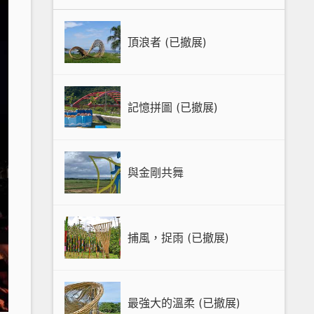
頂浪者 (已撤展)
記憶拼圖 (已撤展)
與金剛共舞
捕風，捉雨 (已撤展)
最強大的溫柔 (已撤展)