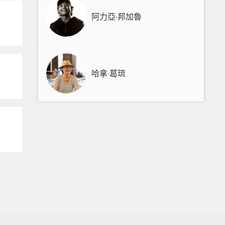
阿力亞‧邦加魯
哈拿‧葛琉