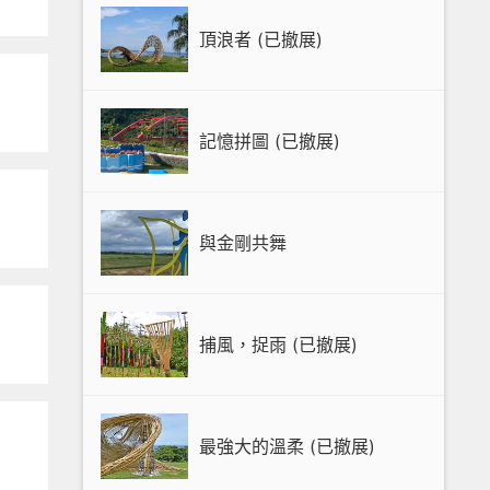
頂浪者 (已撤展)
記憶拼圖 (已撤展)
與金剛共舞
捕風，捉雨 (已撤展)
最強大的溫柔 (已撤展)