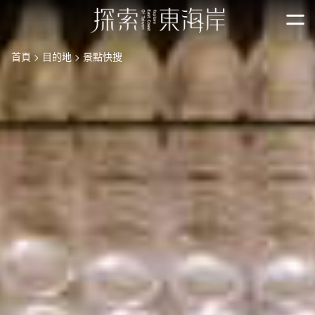
跳
到
開
主
首頁
目的地
景點快搜
要
內
容
區
塊