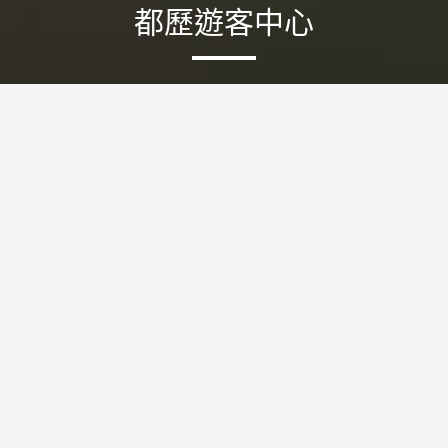
都歷遊客中心
玩賞攻略
景點特色
詳細介紹
照片欣賞
點位資訊
更新日期
:
2026-06-03
208502
人氣
台11線124.5k處
該中心為東部海岸國家風景區管理處的所在地，擁有無敵超
廣角的絕美山海美景，是臺東成功必訪的景點之一，寬敞的
大草坪很適合野餐、休憩，是非常適合親子一同造訪的景
點。