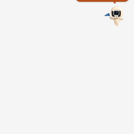
東部海岸
國家風景區管理處
961004台東縣成功鎮信義里新村路25號
服務時間
：08：30~17：30
Tel：886-89-841520