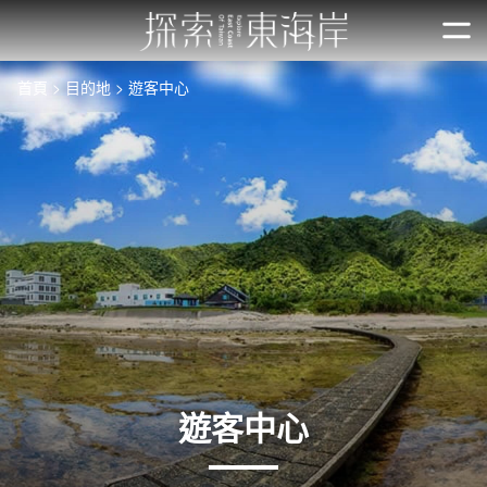
跳
到
開
主
首頁
目的地
遊客中心
要
內
容
區
塊
遊客中心