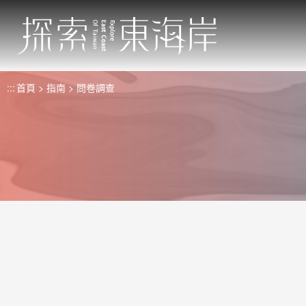
跳
到
主
要
內
:::
首頁
指南
問卷調查
容
區
塊