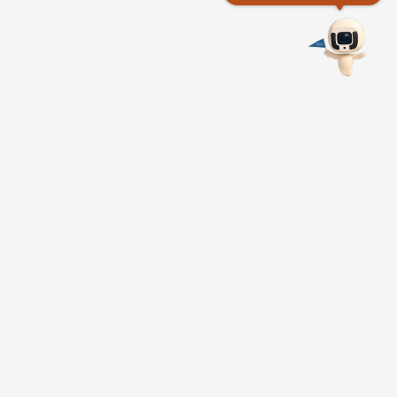
東部海岸
國家風景區管理處
961004台東縣成功鎮信義里新村路25號
服務時間
：08：30~17：30
Tel：886-89-841520