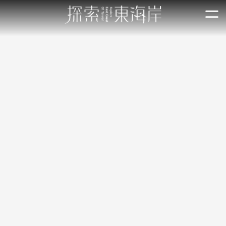
跳
到
開
主
要
內
容
區
塊