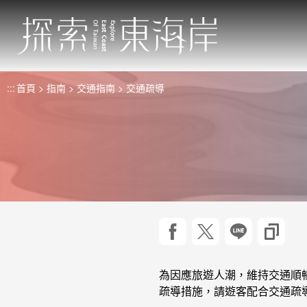
跳
到
主
要
內
:::
首頁
指南
交通指南
交通疏導
容
區
塊
分享到 facebook
分享到 twitter
分享到 lin
複製
為因應旅遊人潮，維持交通順
疏導措施，請遊客配合交通疏