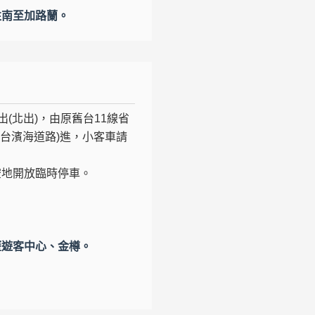
往南至加路蘭。
(北出)，由原舊台11線省
台濱海道路)進，小客車請
空地開放臨時停車。
歷遊客中心、金樽。