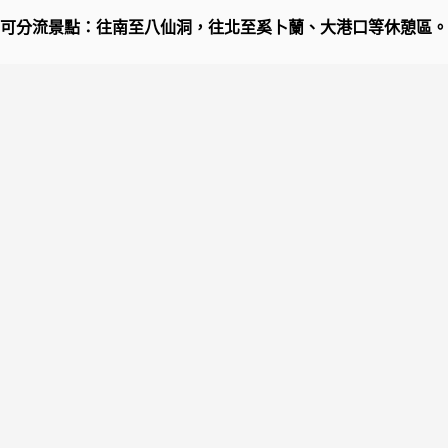
可分流景點：往南至八仙洞，往北至奚卜蘭、大港口等休憩區。