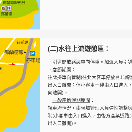
(二)水往上流遊憩區：
．引道開放路邊單向停車。加派人員引
．
春節期間
：
往北採單向管制(往北大客車停放台11
出入口離開；但小客車一律由入口進入，
向離開)。
．
一般連續假期期間
：
視車流情況，由現場管理人員彈性調整
制(小客車由入口進入，由後方產業道路
出入口離開)。