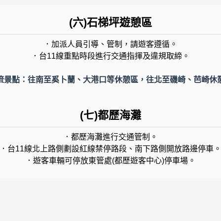
(六)石梯坪遊憩區
．加派人員引導、管制，請遊客遵循。
．台11線重點時段進行交通指揮及違規取締。
流景點：往南至奚卜蘭、大港口等休憩區，往北至磯崎、芭崎休
(七)都歷海灘
．都歷海灘進行交通管制。
．台11線北上路側劃設紅線禁停路段、南下路側開放路邊停車
．遊客車輛可停放東管處(都歷遊客中心)停車場。