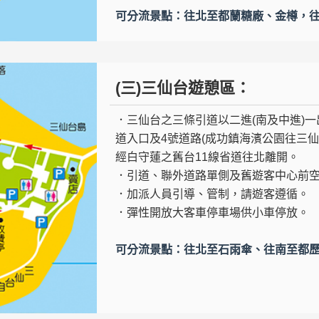
可分流景點：往北至都蘭糖廠、金樽，
(三)三仙台遊憩區：
．三仙台之三條引道以二進(南及中進)一出
道入口及4號道路(成功鎮海濱公園往三仙
經白守蓮之舊台11線省道往北離開。
．引道、聯外道路單側及舊遊客中心前
．加派人員引導、管制，請遊客遵循。
．彈性開放大客車停車場供小車停放。
可分流景點：往北至石雨傘、往南至都