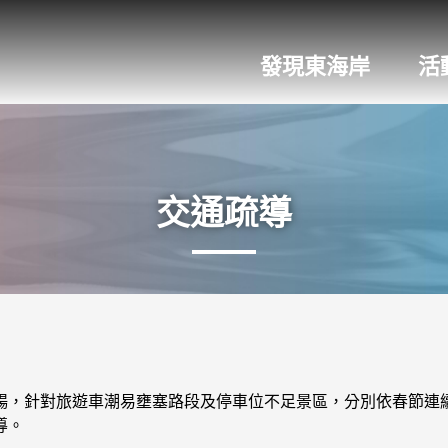
發現東海岸
活
交通疏導
e
網址
暢，針對旅遊車潮易壅塞路段及停車位不足景區，分別依春節連
導。