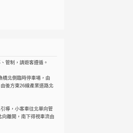
導、管制，請遊客遵循。
線漁橋北側臨時停車場，由
由後方東26線產業道路北
與引導，小客車往北單向管
北向離開，南下得視車流由