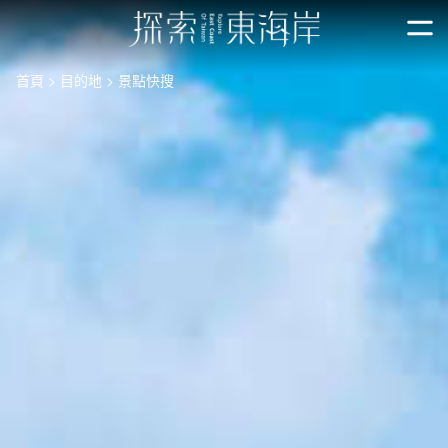
跳
到
開
主
首頁
目的地
景點快搜
要
內
容
區
塊