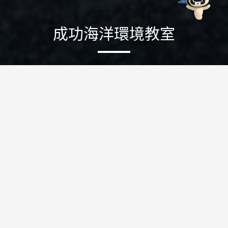
成功海洋環境教室
玩賞攻略
景點特色
詳細介紹
照片欣賞
點位資訊
更新日期
:
2026-07-08
31104
人氣
為增加對成功鎮海洋資源與漁業文化的了解，東管處在遊艇
碼頭成立海洋環境教室，並對外開放參觀，透過免費的導覽
解說，並不定期舉辦海洋特色遊程及相關講座活動，希望讓
遊客進一步瞭解成功獨特的漁業文化與台東周邊珍貴的海洋
生態，讓賞鯨之旅更豐富。