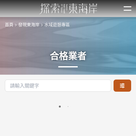
跳
到
開
主
首頁
發現東海岸
水域遊憩專區
要
內
容
區
合格業者
塊
關鍵字