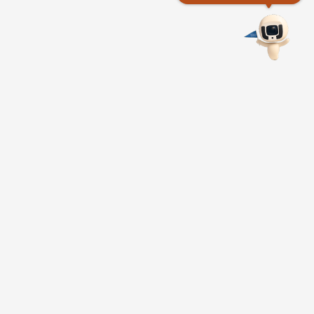
東部海岸
國家風景區管理處
961004台東縣成功鎮信義里新村路25號
服務時間
：08：30~17：30
Tel：886-89-841520